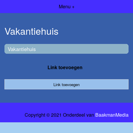
Menu +
Vakantiehuis
Vakantiehuis
Link toevoegen
Link toevoegen
Copyright © 2021 Onderdeel van
BaakmanMedia