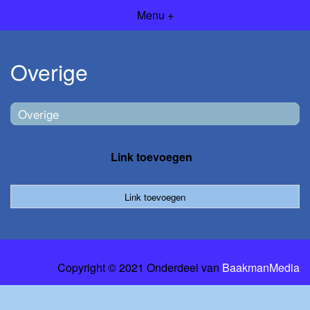
Menu +
Overige
Overige
Link toevoegen
Link toevoegen
Copyright © 2021 Onderdeel van
BaakmanMedia